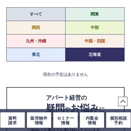
すべて
関東
関西
中部
九州・沖縄
中国・四国
東北
北海道
現在の予定はありません
アパート経営の
疑問
お悩み
や
に
お答えします！
資料
販売物件
セミナー
内覧会
個別相談
請求
情報
情報
情報
予約
ご相談はお電話でも受け付けております。