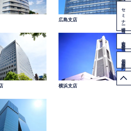
セミナー
広島支店
情報
内覧会
情報
個別相談
予約
店
横浜支店