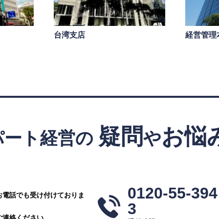
ス
台湾支店
経営管理
疑問
お悩
パート経営の
や
！
0120-55-394
お電話でも受け付けておりま
3
ご連絡ください。