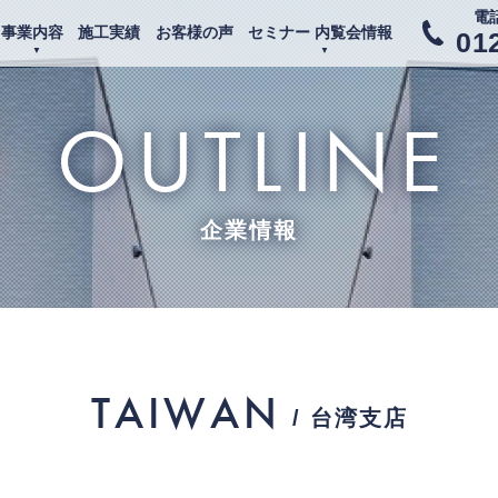
電
事業内容
施工実績
お客様の声
セミナー 内覧会情報
01
OUTLINE
企業情報
TAIWAN
/ 台湾支店