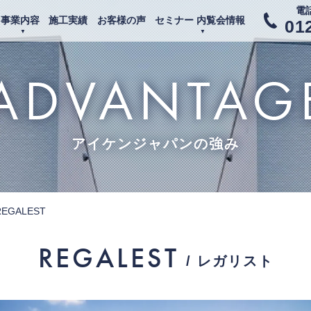
電
事業内容
施工実績
お客様の声
セミナー 内覧会情報
01
ADVANTAG
アイケンジャパンの強み
REGALEST
REGALEST
/ レガリスト