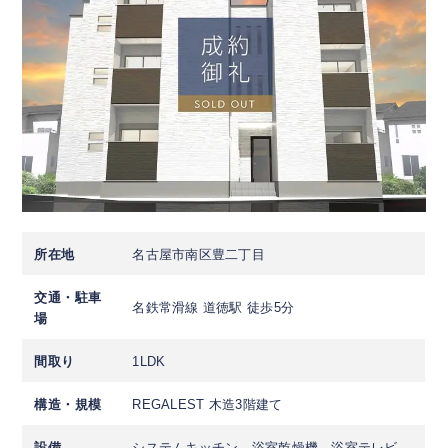
所在地
名古屋市南区豊二丁目
交通・駐車
名鉄常滑線 道徳駅 徒歩5分
場
間取り
1LDK
構造・規模
REGALEST 木造3階建て
設備
システムキッチン、浴室乾燥機、浴室テレビ、