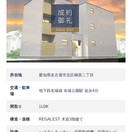
所在地
愛知県名古屋市北区柳原二丁目
交通・駐車
地下鉄名城線 名城公園駅 徒歩4分
場
間取り
1LDK
構造・規模
REGALEST 木造3階建て
設備
システムキッチン、浴室乾燥機、浴室テレビ、