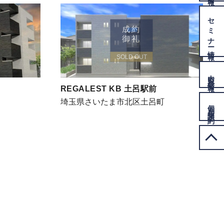
セミナー
成約
御礼
情報
SOLD OUT
内覧会
情報
REGALEST KB 土呂駅前
埼玉県さいたま市北区土呂町
個別相談
予約