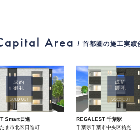
Capital Area
/ 首都圏の施工実績
成約
成約
御礼
御礼
SOLD OUT
SOLD OUT
T Smart日進
REGALEST 千葉駅
たま市北区日進町
千葉県千葉市中央区祐光