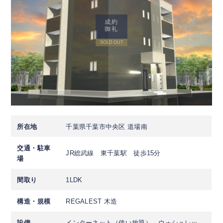
成約
御礼
SOLD OUT
所在地
千葉県千葉市中央区 道場南
交通・駐車
JR総武線 東千葉駅 徒歩15分
場
間取り
1LDK
構造・規模
REGALEST 木造
設備
インターネット（使い放題）、ウォシュレッ