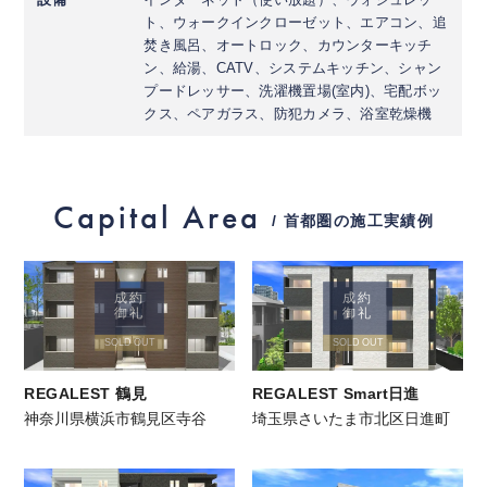
ト、ウォークインクローゼット、エアコン、追
焚き風呂、オートロック、カウンターキッチ
ン、給湯、CATV、システムキッチン、シャン
プードレッサー、洗濯機置場(室内)、宅配ボッ
クス、ペアガラス、防犯カメラ、浴室乾燥機
Capital Area
/ 首都圏の施工実績例
成約
成約
御礼
御礼
SOLD OUT
SOLD OUT
REGALEST 鶴見
REGALEST Smart日進
神奈川県横浜市鶴見区寺谷
埼玉県さいたま市北区日進町