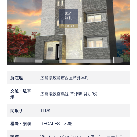
成約
御礼
SOLD OUT
所在地
広島県広島市西区草津本町
交通・駐車
広島電鉄宮島線 草津駅 徒歩3分
場
間取り
1LDK
構造・規模
REGALEST 木造
設備
Wi-Fi、ウォシュレット、エアコン、オートロ