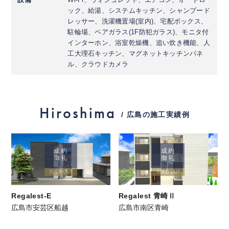
ック、給湯、システムキッチン、シャンプード
レッサー、洗濯機置場(室内)、宅配ボックス、
駐輪場、ペアガラス(1F防犯ガラス)、モニタ付
インターホン、浴室乾燥機、追い炊き機能、人
工大理石キッチン、マグネットキッチンパネ
ル、クラウドカメラ
Hiroshima
/ 広島の施工実績例
成約
成約
御礼
御礼
SOLD OUT
SOLD OUT
Regalest-E
Regalest 青崎Ⅱ
広島市安芸区船越
広島市南区青崎