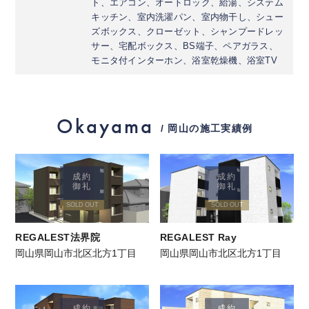
ト、エアコン、オートロック、給湯、システム
キッチン、室内洗濯パン、室内物干し、シュー
ズボックス、クローゼット、シャンプードレッ
サー、宅配ボックス、BS端子、ペアガラス、
モニタ付インターホン、浴室乾燥機、浴室TV
Okayama
/ 岡山の施工実績例
成約
成約
御礼
御礼
SOLD OUT
SOLD OUT
REGALEST法界院
REGALEST Ray
岡山県岡山市北区北方1丁目
岡山県岡山市北区北方1丁目
成約
成約