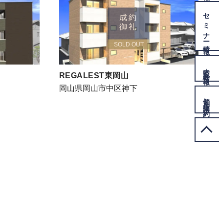
セミナー
成約
御礼
情報
SOLD OUT
内覧会
情報
REGALEST東岡山
岡山県岡山市中区神下
個別相談
予約