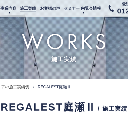
電
事業内容
施工実績
お客様の声
セミナー 内覧会情報
01
WORKS
施工実績
リアの施工実績例
REGALEST庭瀬Ⅱ
REGALEST庭瀬Ⅱ
/ 施工実績