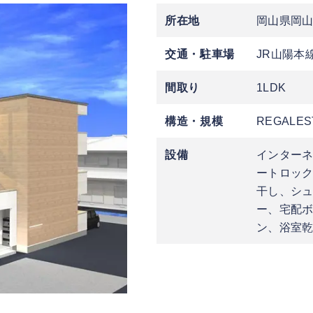
所在地
岡山県岡
交通・駐車場
JR山陽本
間取り
1LDK
構造・規模
REGALES
設備
インターネ
ートロッ
干し、シ
ー、宅配ボ
ン、浴室乾