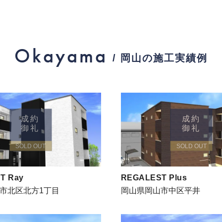
Okayama
/ 岡山の施工実績例
成約
成約
御礼
御礼
SOLD OUT
SOLD OUT
T Ray
REGALEST Plus
市北区北方1丁目
岡山県岡山市中区平井