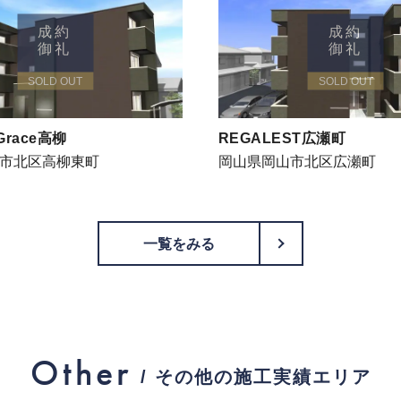
成約
成約
御礼
御礼
SOLD OUT
SOLD OUT
 Grace高柳
REGALEST広瀬町
市北区高柳東町
岡山県岡山市北区広瀬町
PageTop
一覧をみる
Other
/ その他の施工実績エリア