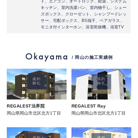
ト、エアコン、オートロック、給湯、システム
キッチン、室内洗濯パン、室内物干し、シュー
ズボックス、クローゼット、シャンプードレッ
サー、宅配ボックス、BS端子、ペアガラス、
モニタ付インターホン、浴室乾燥機、浴室TV
Okayama
/ 岡山の施工実績例
成約
成約
御礼
御礼
SOLD OUT
SOLD OUT
REGALEST法界院
REGALEST Ray
岡山県岡山市北区北方1丁目
岡山県岡山市北区北方1丁目
成約
成約