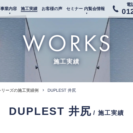
電
事業内容
施工実績
お客様の声
セミナー 内覧会情報
01
WORKS
施工実績
シリーズの施工実績例
DUPLEST 井尻
DUPLEST 井尻
/ 施工実績