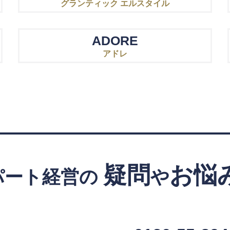
グランティック エルスタイル
ADORE
アドレ
疑問
お悩
パート経営の
や
！