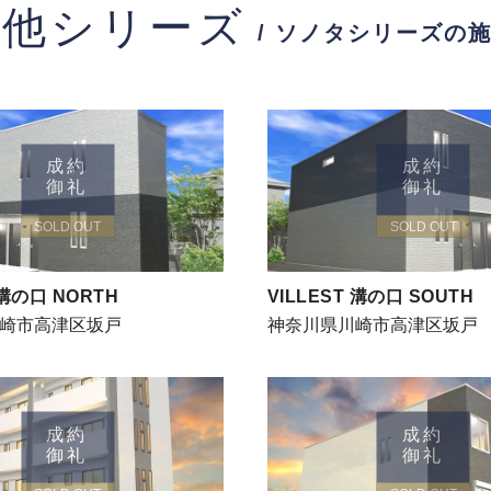
の他シリーズ
/ ソノタシリーズの
成約
成約
御礼
御礼
SOLD OUT
SOLD OUT
 溝の口 NORTH
VILLEST 溝の口 SOUTH
崎市高津区坂戸
神奈川県川崎市高津区坂戸
成約
成約
御礼
御礼