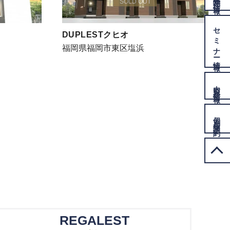
SOLD OUT
情報
セミナー
​DUPLESTクヒオ
福岡県福岡市東区塩浜
情報
内覧会
情報
個別相談
予約
REGALEST