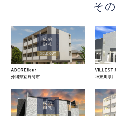
そ
成約
御礼
SOLD OUT
ADOREfleur
VILLEST
沖縄県宜野湾市
神奈川県川
成約
御礼