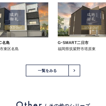
成約
成約
御礼
御礼
SOLD OUT
SOLD OUT
IC名島
GｰSMART二日市
市東区名島
福岡県筑紫野市塔原東
一覧をみる
PageTop
Other
/ その他のシリーズ