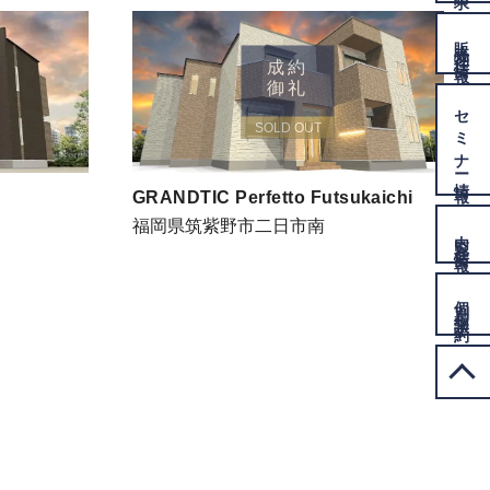
販売物件
情報
成約
御礼
セミナー
SOLD OUT
情報
GRANDTIC Perfetto Futsukaichi
福岡県筑紫野市二日市南
内覧会
情報
個別相談
予約