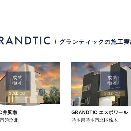
RANDTIC
/ グランティックの施工
成約
成約
御礼
御礼
SOLD OUT
SOLD OUT
IC井尻南
GRANDTIC エスポワール
市須玖北
熊本県熊本市北区楡木