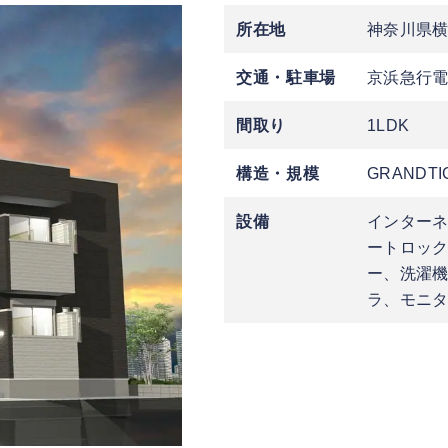
所在地
神奈川県
交通・駐車場
京浜急行電
間取り
1LDK
構造・規模
GRANDTI
設備
インター
ートロッ
ー、洗濯機
ラ、モニ