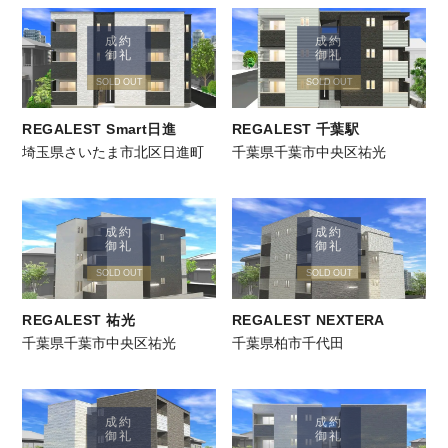
成約
成約
御礼
御礼
SOLD OUT
SOLD OUT
REGALEST Smart日進
REGALEST 千葉駅
埼玉県さいたま市北区日進町
千葉県千葉市中央区祐光
成約
成約
御礼
御礼
SOLD OUT
SOLD OUT
REGALEST 祐光
REGALEST NEXTERA
千葉県千葉市中央区祐光
千葉県柏市千代田
成約
成約
御礼
御礼