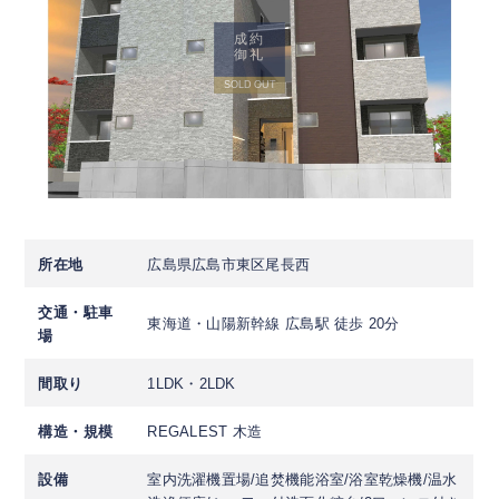
成約
御礼
SOLD OUT
所在地
広島県広島市東区尾長西
交通・駐車
東海道・山陽新幹線 広島駅 徒歩 20分
場
間取り
1LDK・2LDK
構造・規模
REGALEST 木造
設備
室内洗濯機置場/追焚機能浴室/浴室乾燥機/温水