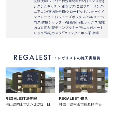
洗浄便座/シャワー付洗面化粧台/2口コンロ付き
システムキッチン/都市ガス/全室フローリング/
エアコン/室内物干機/クローゼット/ウォークイ
ンクローゼット/シューズボックス/バルコニー/
雨戸/防犯シャッター/駐輪場/宅配ボックス/敷地
内ゴミ置き場/ディンプルキー/モニタ付オート
ロック/防犯カメラ/TVインターホン/駐車場
REGALEST
/ レガリストの施工実績例
成約
成約
御礼
御礼
SOLD OUT
SOLD OUT
REGALEST法界院
REGALEST 鶴見
岡山県岡山市北区北方1丁目
神奈川県横浜市鶴見区寺谷