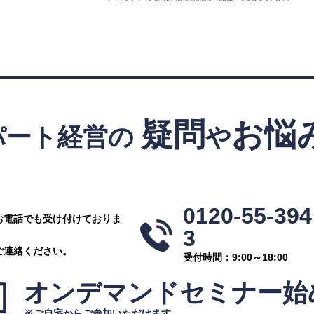
PageTop
疑問
お悩
パート経営の
や
！
0120-55-394
お電話でも受け付けておりま
3
ご連絡ください。
受付時間：9:00～18:00
オンデマンドセミナー
始
※ご自宅からご参加いただけます