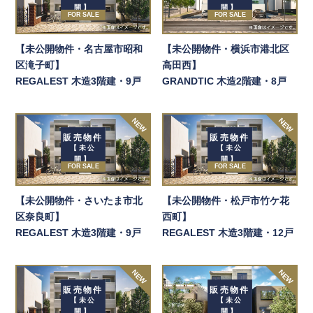
開】
開】
FOR SALE
FOR SALE
【未公開物件・名古屋市昭和
【未公開物件・横浜市港北区
区滝子町】
高田西】
REGALEST 木造3階建・9戸
GRANDTIC 木造2階建・8戸
NEW
NEW
販売物件
販売物件
【未公
【未公
開】
開】
FOR SALE
FOR SALE
【未公開物件・さいたま市北
【未公開物件・松戸市竹ケ花
区奈良町】
西町】
REGALEST 木造3階建・9戸
REGALEST 木造3階建・12戸
NEW
NEW
販売物件
販売物件
【未公
【未公
開】
開】