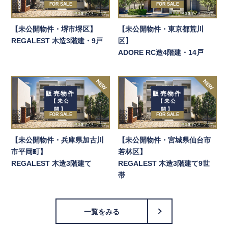
FOR SALE
FOR SALE
【未公開物件・堺市堺区】
【未公開物件・東京都荒川
REGALEST 木造3階建・9戸
区】
ADORE RC造4階建・14戸
NEW
NEW
販売物件
販売物件
【未公
【未公
開】
開】
FOR SALE
FOR SALE
【未公開物件・兵庫県加古川
【未公開物件・宮城県仙台市
市平岡町】
若林区】
REGALEST 木造3階建て
REGALEST 木造3階建て9世
帯
一覧をみる