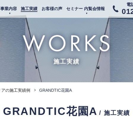
電
事業内容
施工実績
お客様の声
セミナー 内覧会情報
01
WORKS
施工実績
リアの施工実績例
GRANDTIC花園A
GRANDTIC花園A
/ 施工実績