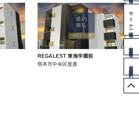
セミナー
成約
御礼
情報
SOLD OUT
内覧会
情報
REGALEST 東海学園前
熊本市中央区渡鹿
個別相談
予約