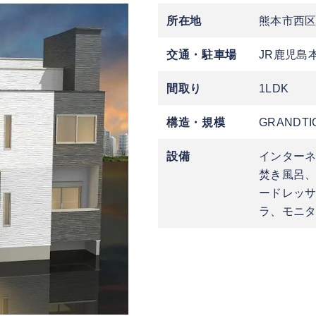
所在地
熊本市西
交通・駐車場
JR鹿児島
間取り
1LDK
構造・規模
GRANDTI
設備
インター
焚き風呂
ードレッ
ラ、モニ