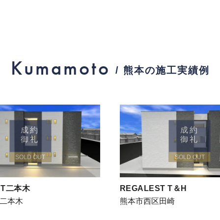
Kumamoto
/ 熊本の施工実績例
成約
成約
御礼
御礼
SOLD OUT
SOLD OUT
ST二本木
REGALEST T＆H
二本木
熊本市西区田崎