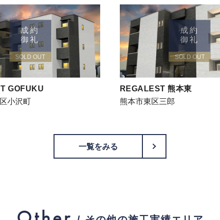
成約
成約
御礼
御礼
SOLD OUT
SOLD OUT
T GOFUKU
REGALEST 熊本東
区小沢町
熊本市東区三郎
PageTop
一覧をみる
Other
/ その他の施工実績エリア