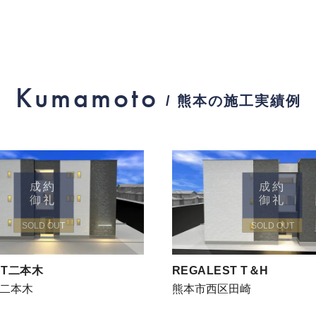
Kumamoto
/ 熊本の施工実績例
成約
成約
御礼
御礼
SOLD OUT
SOLD OUT
ST二本木
REGALEST T＆H
二本木
熊本市西区田崎