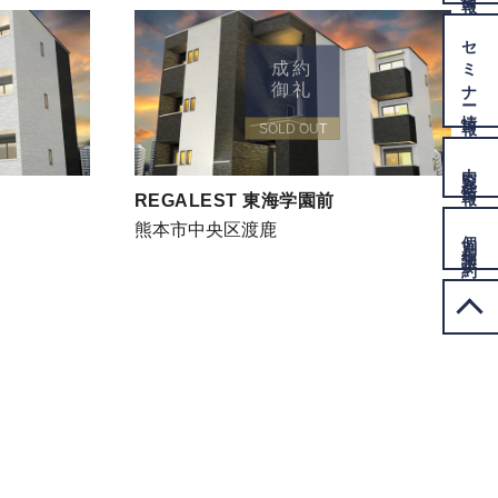
セミナー
成約
御礼
情報
SOLD OUT
内覧会
情報
REGALEST 東海学園前
熊本市中央区渡鹿
個別相談
予約