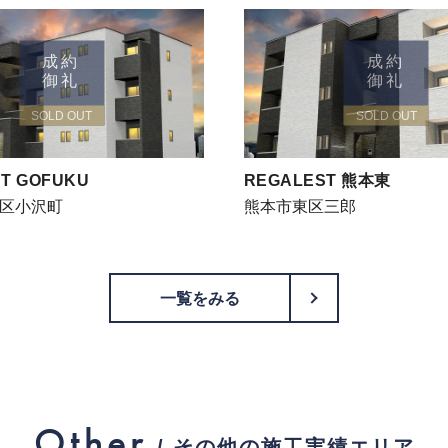
成約
成約
御礼
御礼
SOLD OUT
SOLD OUT
T GOFUKU
REGALEST 熊本東
区小沢町
熊本市東区三郎
PageTop
一覧をみる
Other
/ その他の施工実績エリア