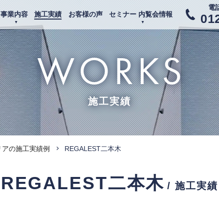
電
事業内容
施工実績
お客様の声
セミナー 内覧会情報
01
WORKS
施工実績
リアの施工実績例
REGALEST二本木
REGALEST二本木
/ 施工実績