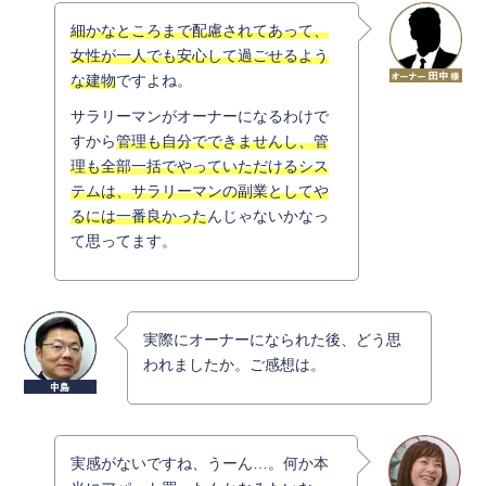
細かなところまで配慮されてあって、
女性が一人でも安心して過ごせるよう
な建物
ですよね。
サラリーマンがオーナーになるわけで
すから
管理も自分でできませんし、管
理も全部一括でやっていただけるシス
テムは、サラリーマンの副業としてや
るには一番良かった
んじゃないかなっ
て思ってます。
実際にオーナーになられた後、どう思
われましたか。ご感想は。
実感がないですね、うーん…。何か本