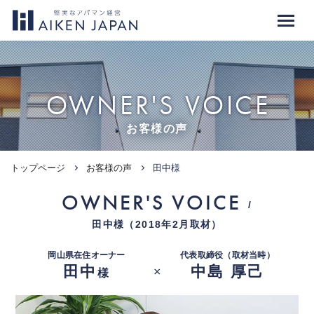
OWNER'S VOICE
お客様の声
トップページ
お客様の声
田中様
OWNER'S VOICE
/
田中様（2018年2月取材）
岡山県在住オーナー
代表取締役（取材当時）
田中
中島 厚己
×
様