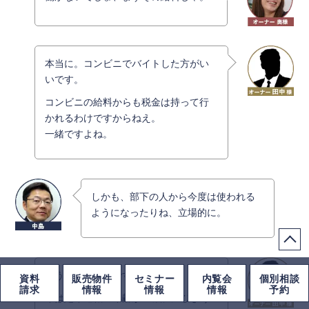
本当に。コンビニでバイトした方がい
いです。
コンビニの給料からも税金は持って行
かれるわけですからねえ。
一緒ですよね。
しかも、部下の人から今度は使われる
ようになったりね、立場的に。
そう。厳しいんですよ。
資料
販売物件
セミナー
内覧会
個別相談
請求
情報
情報
情報
予約
今は定年退職の年齢が65歳に延びよう