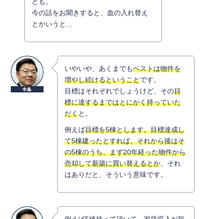
ども。
今の話をお聞きすると、血の入れ替え
とかいうと…
いやいや、あくまでも
ベストは物件を
増やし続けるということ
です。
目標はそれぞれでしょうけど、その
目
標に達するまではとにかく持っていた
だく
と。
例えば
目標を5棟とします。目標達成し
て5棟建ったとすれば、それから後はそ
の5棟のうち、まず20年経った物件から
売却して新築に買い替えるとか
、それ
はありだと、そういう意味です。