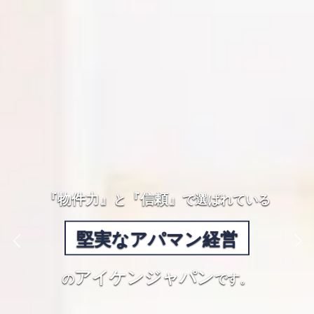
『物件力』
『信頼』
と
で選ばれている
堅実なアパマン経営
アイケンジャパン
の
です。