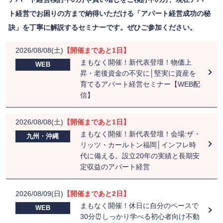
ト経営でお困りの方まで納得いただける「アパート経営成功の秘
訣」を丁寧に解説するセミナーです。ぜひご参加ください。
2026/08/08(土)
【開催まであと1日】
まもなく開催！新代表登壇！物価上
WEB
昇・老後資金の不安に│堅実に資産を
育てるアパート経営セミナー【WEB配
信】
2026/08/08(土)
【開催まであと1日】
まもなく開催！新代表登壇！会場:ザ・
九州・沖縄
リッツ・カールトン福岡│インフレ時
代に備える。設立20年の実績と長期安
定収益のアパート経営
2026/08/09(日)
【開催まであと2日】
まもなく開催！休日に自分のペースで
WEB
30分⏰しっかり学べる初心者向け不動